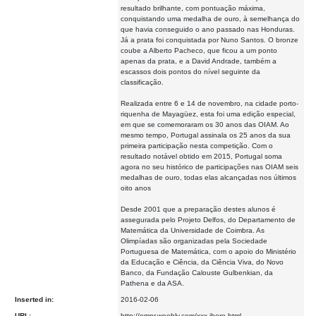
resultado brilhante, com pontuação máxima,
conquistando uma medalha de ouro, à semelhança do
que havia conseguido o ano passado nas Honduras.
Já a prata foi conquistada por Nuno Santos. O bronze
coube a Alberto Pacheco, que ficou a um ponto
apenas da prata, e a David Andrade, também a
escassos dois pontos do nível seguinte da
classificação.
Realizada entre 6 e 14 de novembro, na cidade porto-
riquenha de Mayagüez, esta foi uma edição especial,
em que se comemoraram os 30 anos das OIAM. Ao
mesmo tempo, Portugal assinala os 25 anos da sua
primeira participação nesta competição. Com o
resultado notável obtido em 2015, Portugal soma
agora no seu histórico de participações nas OIAM seis
medalhas de ouro, todas elas alcançadas nos últimos
oito anos
Desde 2001 que a preparação destes alunos é
assegurada pelo Projeto Delfos, do Departamento de
Matemática da Universidade de Coimbra. As
Olimpíadas são organizadas pela Sociedade
Portuguesa de Matemática, com o apoio do Ministério
da Educação e Ciência, da Ciência Viva, do Novo
Banco, da Fundação Calouste Gulbenkian, da
Pathena e da ASA.
Inserted in:
2016-02-06
URL:
http://ompr.weebly.com/xxx-ibero.html