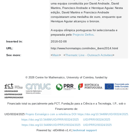
uma equipa constituída por David Andrade, David
Martins, Francisco Andrade e Henrique Aguiar. Nesta
edição, David Martins e Francisco Andrade
conquistaram uma medalha de ouro, enquanto que
Henrique Aguiar alcançou o bronze.
A equipa olímpica portuguesa foi seleccionada e
preparada pelo
Projecto Delfos
.
Inserted in:
2016-02-06
URL:
http://www.honmatsps.com/index_ibero2014.html
See more:
<
Main
> <
Thematic Line - Outreach Activities
>
©
2026
Centre for Mathematics, University of Coimbra, funded by
Financiado total ou parcialmente pela FCT, Fundação para a Ciência e a Tecnologia, I.P., sob o
Financiamento de:
UID/00324/2025
Projeto Estratégico com a referência DOI https://doi.org/10.54499/UID/00324/2025.
https://doi.org/10.54499/UID/PRR/00324/2025
UID/PRR/00324/2025
https://doi.org/10.54499/UID/PRR2/00324/2025
UID/PRR2/00324/2025
Powered by: rdOnWeb v1.4 |
technical support