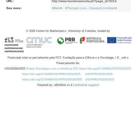
URL:
http://www.mundonaescola.pt/?page_id=5014
See more:
<
Main
> <
Thematic Line - Outreach Activities
>
©
2026
Centre for Mathematics, University of Coimbra, funded by
Financiado total ou parcialmente pela FCT, Fundação para a Ciência e a Tecnologia, I.P., sob o
Financiamento de:
UID/00324/2025
Projeto Estratégico com a referência DOI https://doi.org/10.54499/UID/00324/2025.
https://doi.org/10.54499/UID/PRR/00324/2025
UID/PRR/00324/2025
https://doi.org/10.54499/UID/PRR2/00324/2025
UID/PRR2/00324/2025
Powered by: rdOnWeb v1.4 |
technical support