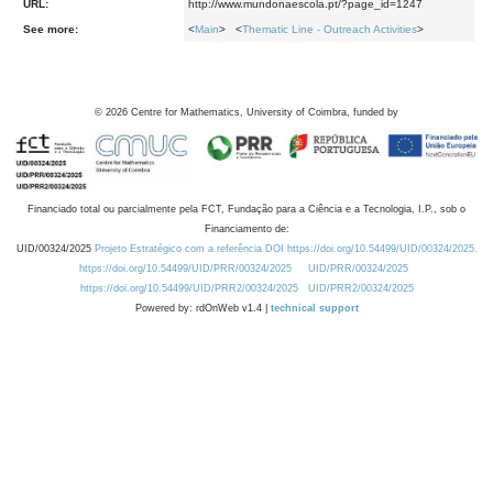
URL:
http://www.mundonaescola.pt/?page_id=1247
See more:
<
Main
> <
Thematic Line - Outreach Activities
>
©
2026
Centre for Mathematics, University of Coimbra, funded by
Financiado total ou parcialmente pela FCT, Fundação para a Ciência e a Tecnologia, I.P., sob o
Financiamento de:
UID/00324/2025
Projeto Estratégico com a referência DOI https://doi.org/10.54499/UID/00324/2025.
https://doi.org/10.54499/UID/PRR/00324/2025
UID/PRR/00324/2025
https://doi.org/10.54499/UID/PRR2/00324/2025
UID/PRR2/00324/2025
Powered by: rdOnWeb v1.4 |
technical support