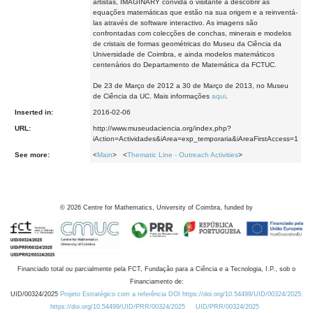
artistas, IMAGINARY convida o visitante a descobrir as
equações matemáticas que estão na sua origem e a reinventá-
las através de software interactivo. As imagens são
confrontadas com colecções de conchas, minerais e modelos
de cristais de formas geométricas do Museu da Ciência da
Universidade de Coimbra, e ainda modelos matemáticos
centenários do Departamento de Matemática da FCTUC.
De 23 de Março de 2012 a 30 de Março de 2013, no Museu
de Ciência da UC. Mais informações
aqui
.
Inserted in:
2016-02-06
URL:
http://www.museudaciencia.org/index.php?
iAction=Actividades&iArea=exp_temporaria&iAreaFirstAccess=1
See more:
<
Main
> <
Thematic Line - Outreach Activities
>
©
2026
Centre for Mathematics, University of Coimbra, funded by
Financiado total ou parcialmente pela FCT, Fundação para a Ciência e a Tecnologia, I.P., sob o
Financiamento de:
UID/00324/2025
Projeto Estratégico com a referência DOI https://doi.org/10.54499/UID/00324/2025.
https://doi.org/10.54499/UID/PRR/00324/2025
UID/PRR/00324/2025