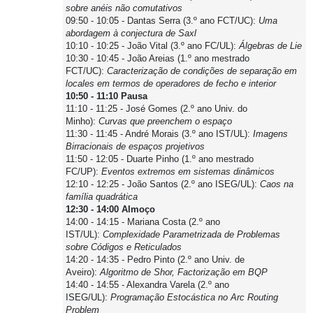
sobre anéis não comutativos
09:50 - 10:05 - Dantas Serra (3.º ano FCT/UC):
Uma
abordagem à conjectura de Saxl
10:10 - 10:25 - João Vital (3.º ano FC/UL):
Álgebras de Lie
10:30 - 10:45 - João Areias (1.º ano mestrado
FCT/UC):
Caracterização de condições de separação em
locales em termos de operadores de fecho e interior
10:50 - 11:10 Pausa
11:10 - 11:25 - José Gomes (2.º ano Univ. do
Minho):
Curvas que preenchem o espaço
11:30 - 11:45 - André Morais (3.º ano IST/UL):
Imagens
Birracionais de espaços projetivos
11:50 - 12:05 - Duarte Pinho (1.º ano mestrado
FC/UP):
Eventos extremos em sistemas dinâmicos
12:10 - 12:25 - João Santos (2.º ano ISEG/UL):
Caos na
família quadrática
12:30 - 14:00 Almoço
14:00 - 14:15 - Mariana Costa (2.º ano
IST/UL):
Complexidade Parametrizada de Problemas
sobre Códigos e Reticulados
14:20 - 14:35 - Pedro Pinto (2.º ano Univ. de
Aveiro):
Algoritmo de Shor, Factorização em BQP
14:40 - 14:55 - Alexandra Varela (2.º ano
ISEG/UL):
Programação Estocástica no Arc Routing
Problem