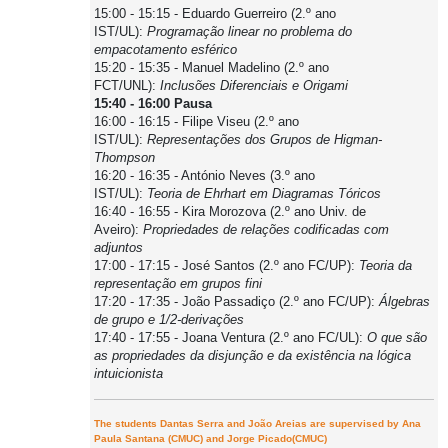
15:00 - 15:15 - Eduardo Guerreiro (2.º ano
IST/UL):
Programação linear no problema do
empacotamento esférico
15:20 - 15:35 - Manuel Madelino (2.º ano
FCT/UNL):
Inclusões Diferenciais e Origami
15:40 - 16:00 Pausa
16:00 - 16:15 - Filipe Viseu (2.º ano
IST/UL):
Representações dos Grupos de Higman-
Thompson
16:20 - 16:35 - António Neves (3.º ano
IST/UL):
Teoria de Ehrhart em Diagramas Tóricos
16:40 - 16:55 - Kira Morozova (2.º ano Univ. de
Aveiro):
Propriedades de relações codificadas com
adjuntos
17:00 - 17:15 - José Santos (2.º ano FC/UP):
Teoria da
representação em grupos fini
17:20 - 17:35 - João Passadiço (2.º ano FC/UP):
Álgebras
de grupo e 1/2-derivações
17:40 - 17:55 - Joana Ventura (2.º ano FC/UL):
O que são
as propriedades da disjunção e da existência na lógica
intuicionista
The students Dantas Serra and João Areias are supervised by Ana
Paula Santana (CMUC) and Jorge Picado(CMUC)