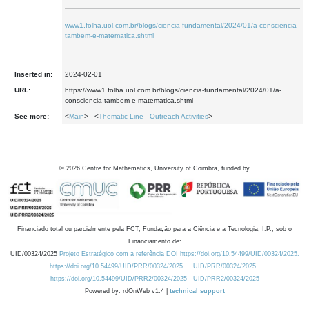
www1.folha.uol.com.br/blogs/ciencia-fundamental/2024/01/a-consciencia-
tambem-e-matematica.shtml
Inserted in:
2024-02-01
URL:
https://www1.folha.uol.com.br/blogs/ciencia-fundamental/2024/01/a-
consciencia-tambem-e-matematica.shtml
See more:
<
Main
> <
Thematic Line - Outreach Activities
>
©
2026
Centre for Mathematics, University of Coimbra, funded by
Financiado total ou parcialmente pela FCT, Fundação para a Ciência e a Tecnologia, I.P., sob o
Financiamento de:
UID/00324/2025
Projeto Estratégico com a referência DOI https://doi.org/10.54499/UID/00324/2025.
https://doi.org/10.54499/UID/PRR/00324/2025
UID/PRR/00324/2025
https://doi.org/10.54499/UID/PRR2/00324/2025
UID/PRR2/00324/2025
Powered by: rdOnWeb v1.4 |
technical support