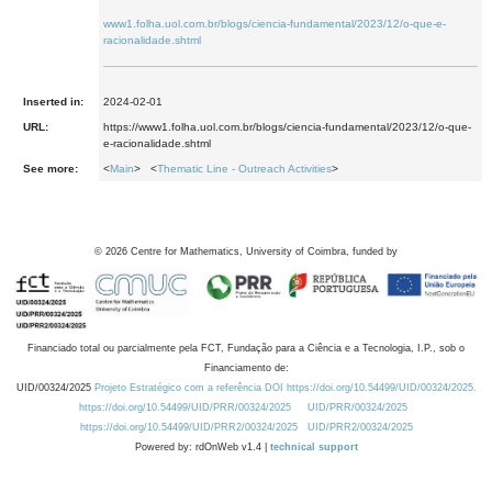
www1.folha.uol.com.br/blogs/ciencia-fundamental/2023/12/o-que-e-
racionalidade.shtml
Inserted in:
2024-02-01
URL:
https://www1.folha.uol.com.br/blogs/ciencia-fundamental/2023/12/o-que-
e-racionalidade.shtml
See more:
<
Main
> <
Thematic Line - Outreach Activities
>
©
2026
Centre for Mathematics, University of Coimbra, funded by
Financiado total ou parcialmente pela FCT, Fundação para a Ciência e a Tecnologia, I.P., sob o
Financiamento de:
UID/00324/2025
Projeto Estratégico com a referência DOI https://doi.org/10.54499/UID/00324/2025.
https://doi.org/10.54499/UID/PRR/00324/2025
UID/PRR/00324/2025
https://doi.org/10.54499/UID/PRR2/00324/2025
UID/PRR2/00324/2025
Powered by: rdOnWeb v1.4 |
technical support