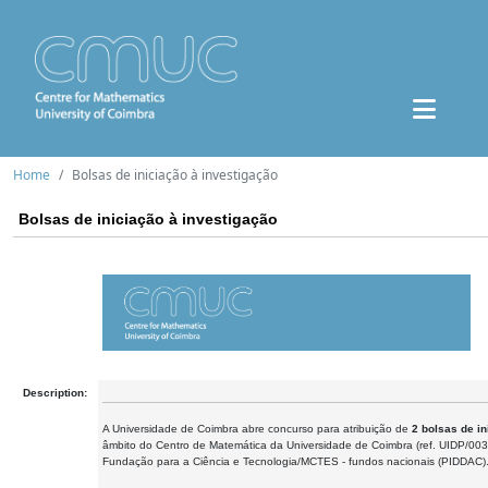
Home
Bolsas de iniciação à investigação
Bolsas de iniciação à investigação
Description:
A Universidade de Coimbra abre concurso para atribuição de
2 bolsas de in
âmbito do Centro de Matemática da Universidade de Coimbra (ref. UIDP/003
Fundação para a Ciência e Tecnologia/MCTES - fundos nacionais (PIDDAC)