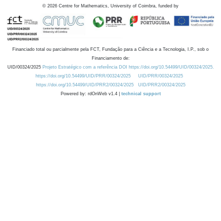
©
2026
Centre for Mathematics, University of Coimbra, funded by
Financiado total ou parcialmente pela FCT, Fundação para a Ciência e a Tecnologia, I.P., sob o
Financiamento de:
UID/00324/2025
Projeto Estratégico com a referência DOI https://doi.org/10.54499/UID/00324/2025.
https://doi.org/10.54499/UID/PRR/00324/2025
UID/PRR/00324/2025
https://doi.org/10.54499/UID/PRR2/00324/2025
UID/PRR2/00324/2025
Powered by: rdOnWeb v1.4 |
technical support