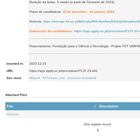
Duração da bolsa: 3 meses (a partir de Fevereiro de 2024).
Prazo de candidatura:
18 de dezembro
-
04 janeiro, 2024
.
Anúncio:
https://storage.fw.uc.pt/fp/kzq3p060cfmn4wrj52k6q3n8mq4hzd
Submissão de candidaturas:
https://app.apply.uc.pt/procedure/IT137-23
Financiamento: Fundação para a Ciência e Tecnologia - Projeto FCT UIDP
Inserted in:
2023-12-15
URL:
https://app.apply.uc.pt/procedure/IT137-23-441
See more:
<
Main
> <
Thematic Line - Outreach Activities
>
Attached Files
File
Description
Anúncio
One register found.
1