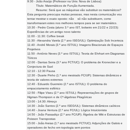
9:30 - João Araújo (Professor na Univ. Nova de Lisboa):
Título: Matemáticos de Função Aumentada.
Resumo: Será que as máquinas vão substituir os matemáticos?
Esta pergunta preocupa muitas pessoas, mas nesta comunicação vou
tentar mostrar o exato oposto: não só não substituem, como
transformaram estes nos melhores tempos para se ser matemático.
10:30 - Pedro Costa (aluno 3.º ano IST, bolseiro em 21/22 e 22/23):
Experiências de um antigo novo talento
11:00 - 11:30: Coffee break
11:30 - Alexandra Varela (2.º ano ISEG/UL): Optimização Sob Incerteza
11:40 - André Morais (3.º ano IST/UL): Imagens Biracionais de Espaços
Projetivos
11:50 - António Neves (3.º ano IST/UL): Teoria de Ehrhart em Diagramas
Tóricos
12:00 - Dantas Serra (3.º ano FCT/UC): O problema de Kronecker e a
Conjectura de Saxl
12:10 - 12:30 Pausa
12:30 - Duarte Pinho (1.º ano mestrado FC/UP): Sistemas dinâmicos e
teoria de valores extremos
12:40 - Eduardo Guerreiro (2.º ano IST/UL): O problema do
empacotamento esférico
12:50 - Filipe Viseu (2.º ano IST/UL): Representações de grupos de
Higman-Thompson e de C*-álgebras Pitagóricas
13:00 - 14:30: Almoço
14:30 - João Santos (2.º ano ISEG/UL): Sistemas dinâmicos caóticos
14:40 - Joana Ventura (2.º ano FC/UL): Lógica Intuicionista
14:50 - João Passadiço (2.º ano FC/UP): Álgebra de Witt e Estruturas de
Poisson Transpostas
15:00 - João Areias (1.º ano mestrado FCT/UC): Adjunções de Galois e
operadores de fecho em topologia sem pontos