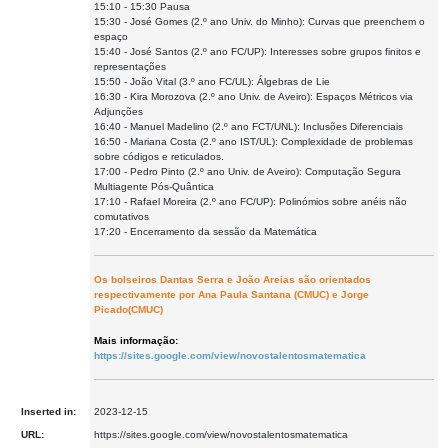
15:10 - 15:30 Pausa
15:30 - José Gomes (2.º ano Univ. do Minho): Curvas que preenchem o
espaço
15:40 - José Santos (2.º ano FC/UP): Interesses sobre grupos finitos e
representações
15:50 - João Vital (3.º ano FC/UL): Álgebras de Lie
16:30 - Kira Morozova (2.º ano Univ. de Aveiro): Espaços Métricos via
Adjunções
16:40 - Manuel Madelino (2.º ano FCT/UNL): Inclusões Diferenciais
16:50 - Mariana Costa (2.º ano IST/UL): Complexidade de problemas
sobre códigos e reticulados.
17:00 - Pedro Pinto (2.º ano Univ. de Aveiro): Computação Segura
Multiagente Pós-Quântica
17:10 - Rafael Moreira (2.º ano FC/UP): Polinómios sobre anéis não
comutativos
17:20 - Encerramento da sessão da Matemática
Os bolseiros Dantas Serra e João Areias são orientados
respectivamente por Ana Paula Santana (CMUC) e Jorge
Picado(CMUC)
Mais informação:
https://sites.google.com/view/novostalentosmatematica
Inserted in:
2023-12-15
URL:
https://sites.google.com/view/novostalentosmatematica