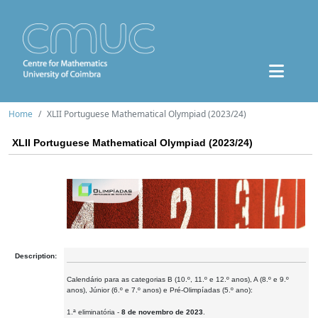
Home
XLII Portuguese Mathematical Olympiad (2023/24)
XLII Portuguese Mathematical Olympiad (2023/24)
Description:
Calendário para as categorias B (10.º, 11.º e 12.º anos), A (8.º e 9.º
anos), Júnior (6.º e 7.º anos) e Pré-Olimpíadas (5.º ano):
1.ª eliminatória -
8 de novembro de 2023
.