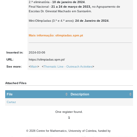
2.ª eliminatória -
10 de janeiro de 2024
.
Final Nacional -
21 a 24 de março de 2023,
no Agrupamento de
Escolas Dr. Ginestal Machado em Santarém.
Mini-Olimpíadas (3.º e 4.º anos):
24 de Janeiro de 2024
.
Mais informação:
olimpiadas.spm.pt
Inserted in:
2024-03-06
URL:
https://olimpiadas.spm.pt/
See more:
<
Main
> <
Thematic Line - Outreach Activities
>
Attached Files
File
Description
Cartaz
One register found.
1
©
2026
Centre for Mathematics, University of Coimbra, funded by