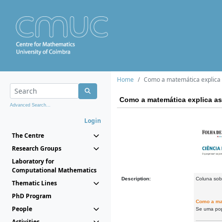
Home
Como a matemática explica 
Como a matemática explica as
Advanced Search...
Login
The Centre
Research Groups
Laboratory for
Computational Mathematics
Description:
Coluna sob
Thematic Lines
PhD Program
Como a ma
People
Se uma pop
Activities