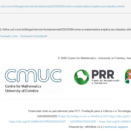
.uol.com.br/blogs/ciencia-fundamental/2023/09/como-a-matematica-explica-as-cidades.shtml
1
1.folha.uol.com.br/blogs/ciencia-fundamental/2023/09/como-a-matematica-explica-as-cidades.sht
Thematic Line - Outreach Activities
>
©
2026
Centre for Mathematics, University of Coimbra, fun
Financiado total ou parcialmente pela FCT, Fundação para a Ciência e a Tecnologia,
UID/00324/2025
Projeto Estratégico com a referência DOI https://doi.org/1
https://doi.org/10.54499/UID/PRR/00324/2025
UID/PRR/00324/2025
https://doi.org/10.54499
Powered by: rdOnWeb v1.4 |
technical support