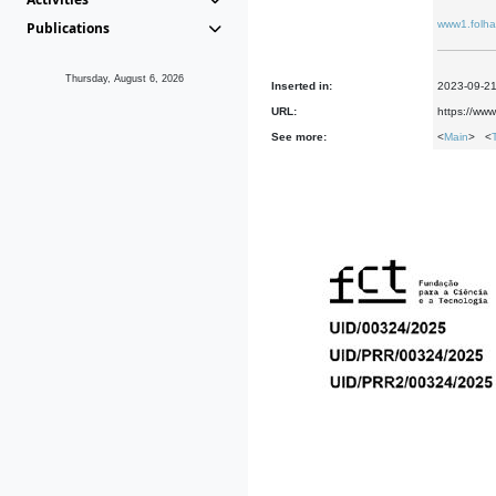
www1.folha
Publications
Thursday, August 6, 2026
Inserted in:
2023-09-2
URL:
https://www
See more:
<
Main
> <