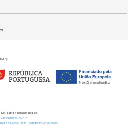
ml
ded by
 I.P., sob o Financiamento de:
0.54499/UID/00324/2025.
/UID/PRR2/00324/2025
UID/PRR2/00324/2025