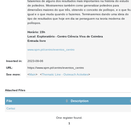
falaremos de alguns dos resultados mais importantes na história do estudo
de poliedros. Mostraremos também como generalizar poliedros para
dimensões maiores do que três, obtendo o conceito de polítopo, e o que fic
igual e o que muda quando o fazemos. Terminaremos dando uma ideia do
tipo de resultados que hoje em dia se perseguem na teoria moderna de
polítopos.
Horário: 15h
Local: Exploratório - Centro Ciência Viva de Coimbra
Entrada livre
www.spm.pt/centro/eventos_centro
Inserted in:
2023-09-06
URL:
https://www.spm.pt/centro/eventos_centro
See more:
<
Main
> <
Thematic Line - Outreach Activities
>
Attached Files
File
Description
Cartaz
One register found.
1