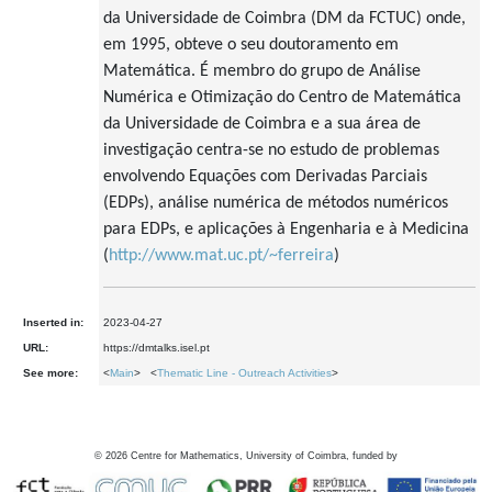
da Universidade de Coimbra (DM da FCTUC) onde,
em 1995, obteve o seu doutoramento em
Matemática. É membro do grupo de Análise
Numérica e Otimização do Centro de Matemática
da Universidade de Coimbra e a sua área de
investigação centra-se no estudo de problemas
envolvendo Equações com Derivadas Parciais
(EDPs), análise numérica de métodos numéricos
para EDPs, e aplicações à Engenharia e à Medicina
(
http://www.mat.uc.pt/~ferreira
)
Inserted in:
2023-04-27
URL:
https://dmtalks.isel.pt
See more:
<
Main
> <
Thematic Line - Outreach Activities
>
©
2026
Centre for Mathematics, University of Coimbra, funded by