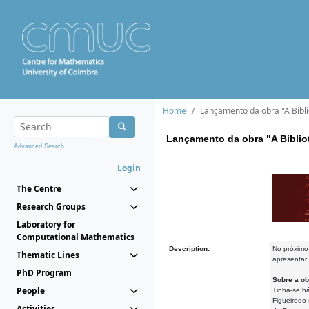
Home
Lançamento da obra "A Bibl
Lançamento da obra "A Biblio
Advanced Search...
Login
The Centre
Research Groups
Laboratory for
Computational Mathematics
Description:
No próximo
Thematic Lines
apresentar
PhD Program
Sobre a ob
People
Tinha-se h
Figueiredo 
Activities