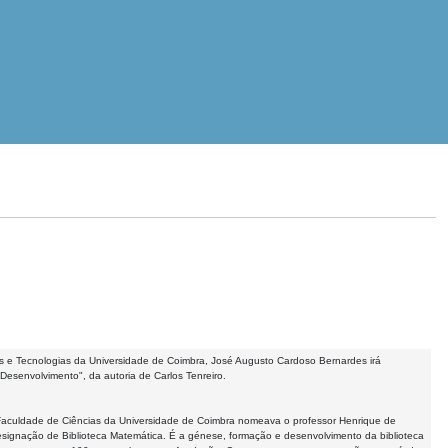
 e Tecnologias da Universidade de Coimbra, José Augusto Cardoso Bernardes irá
esenvolvimento", da autoria de Carlos Tenreiro.
Faculdade de Ciências da Universidade de Coimbra nomeava o professor Henrique de
 a designação de Biblioteca Matemática. É a génese, formação e desenvolvimento da biblioteca