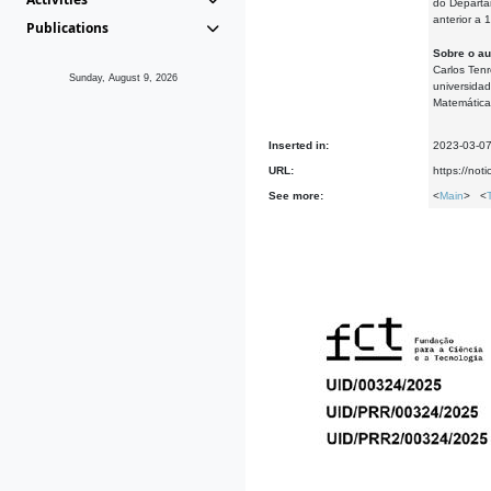
do Departa
anterior a 
Publications
Sobre o au
Carlos Ten
Sunday, August 9, 2026
universida
Matemática
Inserted in:
2023-03-0
URL:
https://not
See more:
<
Main
> <