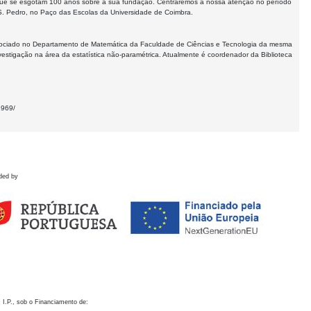
ue se esgotam 100 anos sobre a sua fundação. Centraremos a nossa atenção no período
e S. Pedro, no Paço das Escolas da Universidade de Coimbra.
ssociado no Departamento de Matemática da Faculdade de Ciências e Tecnologia da mesma
estigação na área da estatística não-paramétrica. Atualmente é coordenador da Biblioteca
1969/
ded by
 I.P., sob o Financiamento de: