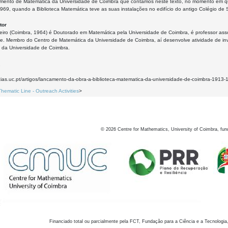
mento de Matemática da Universidade de Coimbra que contamos neste texto, no momento em q
1969, quando a Biblioteca Matemática teve as suas instalações no edifício do antigo Colégio d
tor
reiro (Coimbra, 1964) é Doutorado em Matemática pela Universidade de Coimbra, é professor a
de. Membro do Centro de Matemática da Universidade de Coimbra, aí desenvolve atividade de inv
 da Universidade de Coimbra.
7
icias.uc.pt/artigos/lancamento-da-obra-a-biblioteca-matematica-da-universidade-de-coimbra-1913-
Thematic Line - Outreach Activities
>
©
2026
Centre for Mathematics, University of Coimbra, fun
Financiado total ou parcialmente pela FCT, Fundação para a Ciência e a Tecnologia,