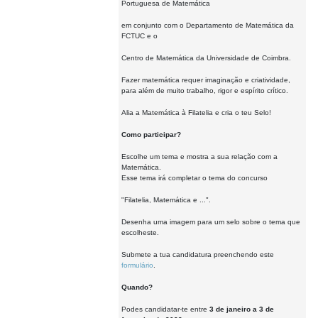
Portuguesa de Matemática
em conjunto com o Departamento de Matemática da
FCTUC e o
Centro de Matemática da Universidade de Coimbra.
Fazer matemática requer imaginação e criatividade,
para além de muito trabalho, rigor e espírito crítico.
Alia a Matemática à Filatelia e cria o teu Selo!
Como participar?
Escolhe um tema e mostra a sua relação com a
Matemática.
Esse tema irá completar o tema do concurso
"Filatelia, Matemática e ...".
Desenha uma imagem para um selo sobre o tema que
escolheste.
Submete a tua candidatura preenchendo este
formulário
.
Quando?
Podes candidatar-te entre
3 de janeiro a 3 de