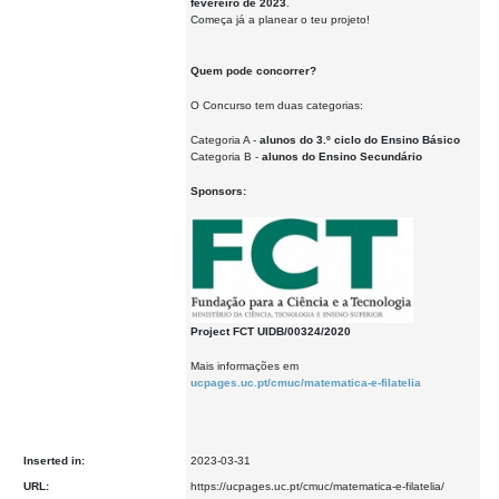
fevereiro de 2023
.
Começa já a planear o teu projeto!
Quem pode concorrer?
O Concurso tem duas categorias:
Categoria A -
alunos do 3.º ciclo do Ensino Básico
Categoria B -
alunos do Ensino Secundário
Sponsors:
Project FCT UIDB/00324/2020
Mais informações em
ucpages.uc.pt/cmuc/matematica-e-filatelia
Inserted in:
2023-03-31
URL:
https://ucpages.uc.pt/cmuc/matematica-e-filatelia/