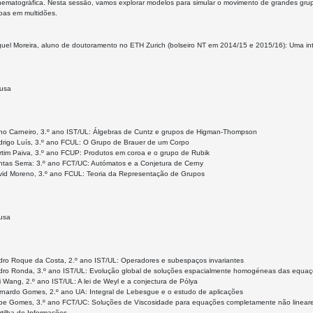
cinematográfica. Nesta sessão, vamos explorar modelos para simular o movimento de grandes 
oas em multidões.
guel Moreira, aluno de doutoramento no ETH Zurich (bolseiro NT em 2014/15 e 2015/16): Uma i
ausa
no Carneiro, 3.º ano IST/UL: Álgebras de Cuntz e grupos de Higman-Thompson
drigo Luís, 3.º ano FCUL: O Grupo de Brauer de um Corpo
rtim Paiva, 3.º ano FCUP: Produtos em coroa e o grupo de Rubik
ntas Serra: 3.º ano FCT/UC: Autómatos e a Conjetura de Cerny
vid Moreno, 3.º ano FCUL: Teoria da Representação de Grupos
usa
dro Roque da Costa, 2.º ano IST/UL: Operadores e subespaços invariantes
dro Ronda, 3.º ano IST/UL: Evolução global de soluções espacialmente homogéneas das equaçõ
 Wang, 2.º ano IST/UL: A lei de Weyl e a conjectura de Pólya
rnardo Gomes, 2.º ano UA: Integral de Lebesgue e o estudo de aplicações
lipe Gomes, 3.º ano FCT/UC: Soluções de Viscosidade para equações completamente não linear
tilha de Informações