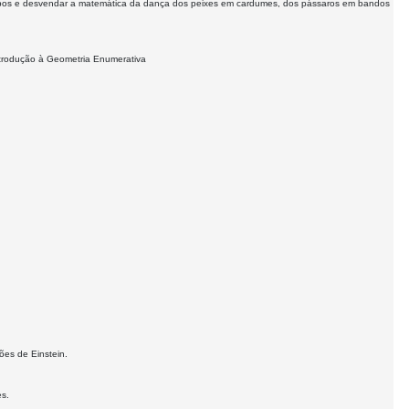
grupos e desvendar a matemática da dança dos peixes em cardumes, dos pássaros em bandos
ntrodução à Geometria Enumerativa
es de Einstein.
es.