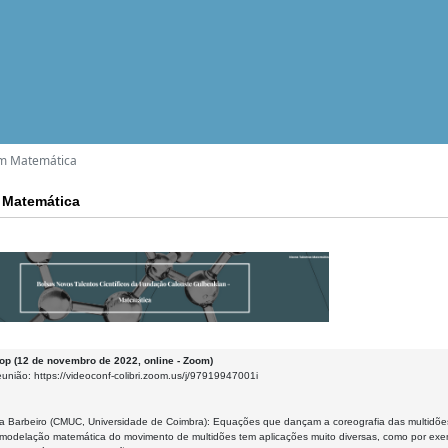
em Matemática
 Matemática
op (12 de novembro de 2022, online - Zoom)
eunião: https://videoconf-colibri.zoom.us/j/97919947001i
via Barbeiro (CMUC, Universidade de Coimbra): Equações que dançam a coreografia das multidõ
modelação matemática do movimento de multidões tem aplicações muito diversas, como por exem