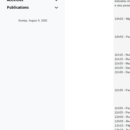
indústria 
e das pess
Publications
10h20 - Mi
Sunday, August 9, 2026
10h55 - P
11h10 - Nu
11h15 - Ro
11h20 - Ma
11h25 - Da
11h30 - Da
11h35 - Pa
11h50 - Pe
11h55 - Pe
12h00 - Rui
12h05 - Be
12h10 - Fi
12h15 - Par