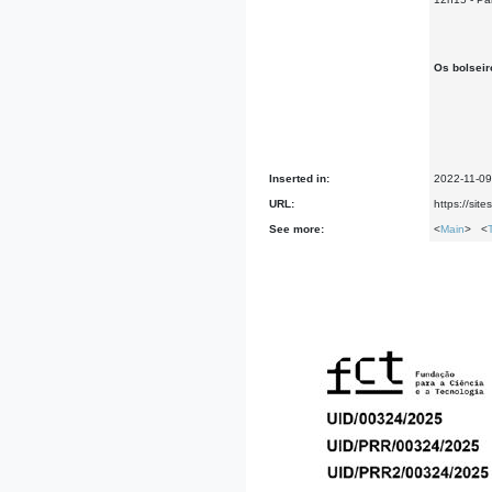
Os bolseir
Inserted in:
2022-11-09
URL:
https://sit
See more:
<
Main
> <