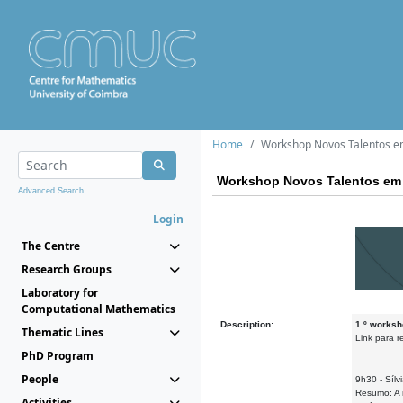
Home
Workshop Novos Talentos 
Workshop Novos Talentos em
Advanced Search...
Login
The Centre
Research Groups
Laboratory for
Computational Mathematics
Description:
1.º worksh
Thematic Lines
Link para r
PhD Program
People
9h30 - Síl
Resumo: A 
Activities