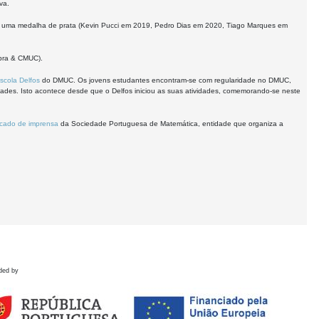
va.
m uma medalha de prata (Kevin Pucci em 2019, Pedro Dias em 2020, Tiago Marques em
imbra & CMUC).
scola Delfos
do DMUC. Os jovens estudantes encontram-se com regularidade no DMUC,
es. Isto acontece desde que o Delfos iniciou as suas atividades, comemorando-se neste
cado de imprensa
da Sociedade Portuguesa de Matemática, entidade que organiza a
ded by