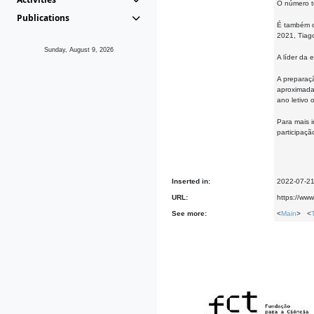
O número to
Publications
É também d
2021, Tiag
Sunday, August 9, 2026
A líder da 
A preparaç
aproximada
ano letivo 
Para mais i
participaçã
Inserted in:
2022-07-2
URL:
https://ww
See more:
<
Main
> <