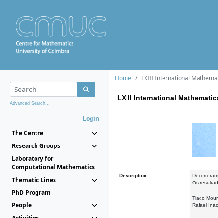
Home
LXIII International Mathema
LXIII International Mathemati
Advanced Search...
Login
The Centre
Research Groups
Laboratory for
Computational Mathematics
Description:
Decorreram
Thematic Lines
Os resulta
PhD Program
Tiago Mour
People
Rafael Iná
Activities