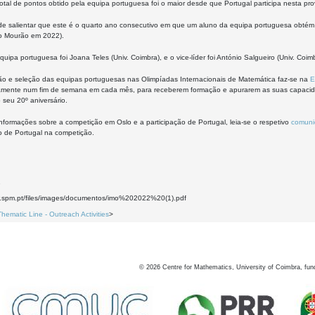
tal de pontos obtido pela equipa portuguesa foi o maior desde que Portugal participa nesta pro
e salientar que este é o quarto ano consecutivo em que um aluno da equipa portuguesa obté
o Mourão em 2022).
equipa portuguesa foi Joana Teles (Univ. Coimbra), e o vice-líder foi António Salgueiro (Univ. Co
ão e seleção das equipas portuguesas nas Olimpíadas Internacionais de Matemática faz-se na
E
mente num fim de semana em cada mês, para receberem formação e apurarem as suas capacidad
o seu 20º aniversário.
nformações sobre a competição em Oslo e a participação de Portugal, leia-se o respetivo
comuni
o de Portugal na competição.
1
w.spm.pt/files/images/documentos/imo%202022%20(1).pdf
Thematic Line - Outreach Activities
>
©
2026
Centre for Mathematics, University of Coimbra, fun