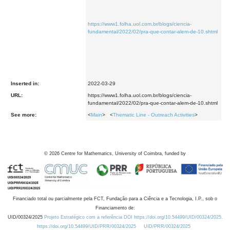
https://www1.folha.uol.com.br/blogs/ciencia-
fundamental/2022/02/pra-que-contar-alem-de-10.shtml
Inserted in:
2022-03-29
URL:
https://www1.folha.uol.com.br/blogs/ciencia-
fundamental/2022/02/pra-que-contar-alem-de-10.shtml
See more:
<
Main
> <
Thematic Line - Outreach Activities
>
©
2026
Centre for Mathematics, University of Coimbra, funded by
Financiado total ou parcialmente pela FCT, Fundação para a Ciência e a Tecnologia, I.P., sob o
Financiamento de:
UID/00324/2025
Projeto Estratégico com a referência DOI https://doi.org/10.54499/UID/00324/2025.
https://doi.org/10.54499/UID/PRR/00324/2025
UID/PRR/00324/2025