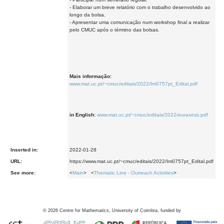
- Elaborar um breve relatório com o trabalho desenvolvido ao
longo da bolsa.
- Apresentar uma comunicação num workshop final a realizar
pelo CMUC após o término das bolsas.
Mais informação:
www.mat.uc.pt/~cmuc/editais/2022/Im0757pt_Edital.pdf
in English:
www.mat.uc.pt/~cmuc/editais/2022/euraxess.pdf
Inserted in:
2022-01-28
URL:
https://www.mat.uc.pt/~cmuc/editais/2022/Im0757pt_Edital.pdf
See more:
<
Main
> <
Thematic Line - Outreach Activities
>
©
2026
Centre for Mathematics, University of Coimbra, funded by