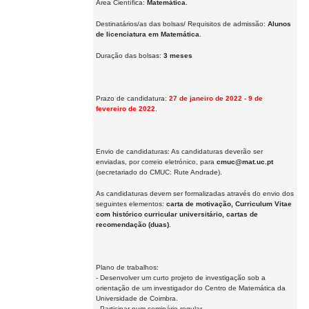
Área Científica:
Matemática
.
Destinatários/as das bolsas/ Requisitos de admissão:
Alunos
de licenciatura em Matemática
.
Duração das bolsas:
3 meses
Prazo de candidatura:
27 de janeiro de 2022 - 9 de
fevereiro de 2022
.
Envio de candidaturas: As candidaturas deverão ser
enviadas, por correio eletrónico, para
cmuc@mat.uc.pt
(secretariado do CMUC: Rute Andrade).
As candidaturas devem ser formalizadas através do envio dos
seguintes elementos:
carta de motivação, Curriculum Vitae
com histórico curricular universitário, cartas de
recomendação (duas)
.
Plano de trabalhos:
- Desenvolver um curto projeto de investigação sob a
orientação de um investigador do Centro de Matemática da
Universidade de Coimbra.
- Participar num seminário regular.