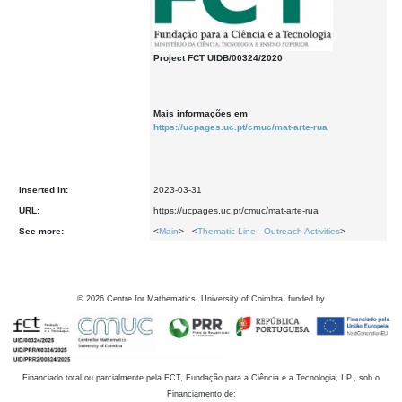
Project FCT UIDB/00324/2020
Mais informações em
https://ucpages.uc.pt/cmuc/mat-arte-rua
Inserted in:
2023-03-31
URL:
https://ucpages.uc.pt/cmuc/mat-arte-rua
See more:
<
Main
> <
Thematic Line - Outreach Activities
>
©
2026
Centre for Mathematics, University of Coimbra, funded by
Financiado total ou parcialmente pela FCT, Fundação para a Ciência e a Tecnologia, I.P., sob o
Financiamento de: