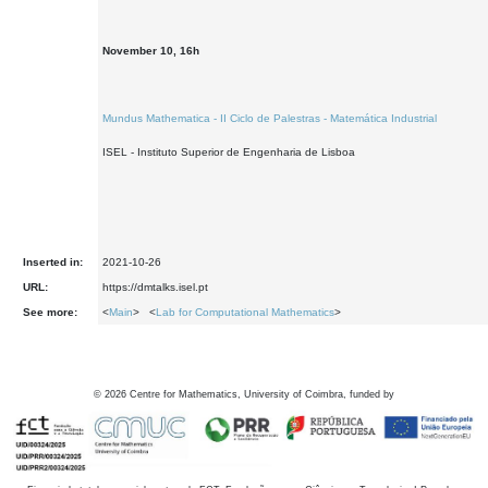
November 10, 16h
Mundus Mathematica - II Ciclo de Palestras - Matemática Industrial
ISEL - Instituto Superior de Engenharia de Lisboa
Inserted in:
2021-10-26
URL:
https://dmtalks.isel.pt
See more:
<
Main
> <
Lab for Computational Mathematics
>
©
2026
Centre for Mathematics, University of Coimbra, funded by