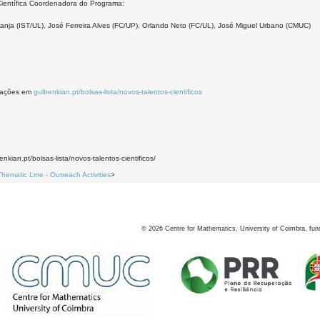
ientífica Coordenadora do Programa:
anja (IST/UL), José Ferreira Alves (FC/UP), Orlando Neto (FC/UL), José Miguel Urbano (CMUC)
mações em
gulbenkian.pt/bolsas-lista/novos-talentos-cientificos
5
enkian.pt/bolsas-lista/novos-talentos-cientificos/
Thematic Line - Outreach Activities
>
©
2026
Centre for Mathematics, University of Coimbra, fun