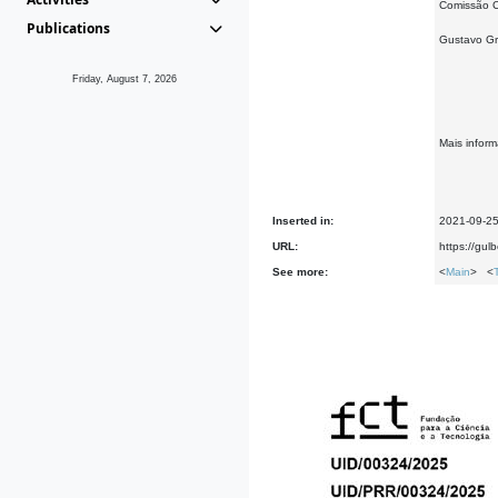
Comissão C
Publications
Gustavo Gr
Friday, August 7, 2026
Mais infor
Inserted in:
2021-09-2
URL:
https://gulb
See more:
<
Main
> <