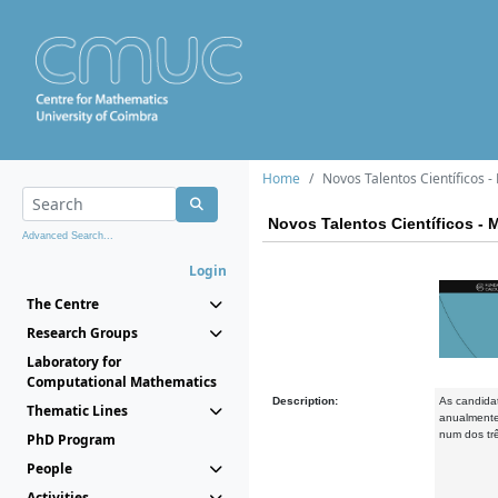
Home
Novos Talentos Científicos 
Novos Talentos Científicos - 
Advanced Search...
Login
The Centre
Research Groups
Laboratory for
Computational Mathematics
Description:
As candida
Thematic Lines
anualmente 
num dos tr
PhD Program
People
Activities