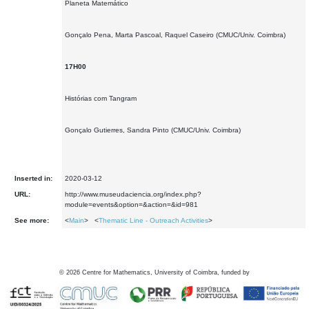
Planeta Matemático
Gonçalo Pena, Marta Pascoal, Raquel Caseiro (CMUC/Univ. Coimbra)
17H00
Histórias com Tangram
Gonçalo Gutierres, Sandra Pinto (CMUC/Univ. Coimbra)
Inserted in:
2020-03-12
URL:
http://www.museudaciencia.org/index.php?
module=events&option=&action=&id=981
See more:
<
Main
> <
Thematic Line - Outreach Activities
>
©
2026
Centre for Mathematics, University of Coimbra, funded by