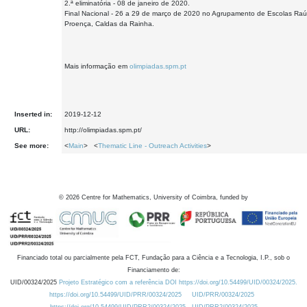
2.ª eliminatória - 08 de janeiro de 2020.
Final Nacional - 26 a 29 de março de 2020 no Agrupamento de Escolas Raú
Proença, Caldas da Rainha.
Mais informação em
olimpiadas.spm.pt
Inserted in:
2019-12-12
URL:
http://olimpiadas.spm.pt/
See more:
<
Main
> <
Thematic Line - Outreach Activities
>
©
2026
Centre for Mathematics, University of Coimbra, funded by
Financiado total ou parcialmente pela FCT, Fundação para a Ciência e a Tecnologia, I.P., sob o
Financiamento de:
UID/00324/2025
Projeto Estratégico com a referência DOI https://doi.org/10.54499/UID/00324/2025.
https://doi.org/10.54499/UID/PRR/00324/2025
UID/PRR/00324/2025