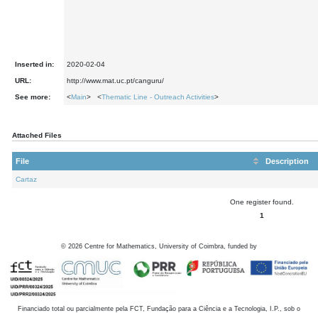
Inserted in:
2020-02-04
URL:
http://www.mat.uc.pt/canguru/
See more:
<
Main
> <
Thematic Line - Outreach Activities
>
Attached Files
File
Description
Cartaz
One register found.
1
©
2026
Centre for Mathematics, University of Coimbra, funded by
Financiado total ou parcialmente pela FCT, Fundação para a Ciência e a Tecnologia, I.P., sob o