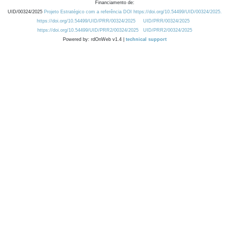
Financiamento de:
UID/00324/2025
Projeto Estratégico com a referência DOI https://doi.org/10.54499/UID/00324/2025.
https://doi.org/10.54499/UID/PRR/00324/2025
UID/PRR/00324/2025
https://doi.org/10.54499/UID/PRR2/00324/2025
UID/PRR2/00324/2025
Powered by: rdOnWeb v1.4 |
technical support