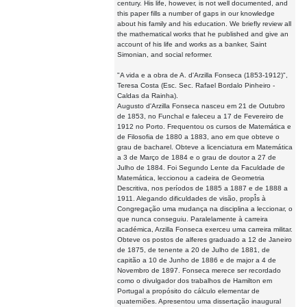
century. His life, however, is not well documented, and
this paper fills a number of gaps in our knowledge
about his family and his education. We briefly review all
the mathematical works that he published and give an
account of his life and works as a banker, Saint
Simonian, and social reformer.
"A vida e a obra de A. d'Arzilla Fonseca (1853-1912)",
Teresa Costa (Esc. Sec. Rafael Bordalo Pinheiro -
Caldas da Rainha).
Augusto d'Arzilla Fonseca nasceu em 21 de Outubro
de 1853, no Funchal e faleceu a 17 de Fevereiro de
1912 no Porto. Frequentou os cursos de Matemática e
de Filosofia de 1880 a 1883, ano em que obteve o
grau de bacharel. Obteve a licenciatura em Matemática
a 3 de Março de 1884 e o grau de doutor a 27 de
Julho de 1884. Foi Segundo Lente da Faculdade de
Matemática, leccionou a cadeira de Geometria
Descritiva, nos períodos de 1885 a 1887 e de 1888 a
1911. Alegando dificuldades de visão, propÎs à
Congregação uma mudança na disciplina a leccionar, o
que nunca conseguiu. Paralelamente à carreira
académica, Arzilla Fonseca exerceu uma carreira militar.
Obteve os postos de alferes graduado a 12 de Janeiro
de 1875, de tenente a 20 de Julho de 1881, de
capitão a 10 de Junho de 1886 e de major a 4 de
Novembro de 1897. Fonseca merece ser recordado
como o divulgador dos trabalhos de Hamilton em
Portugal a propósito do cálculo elementar de
quaterniões. Apresentou uma dissertação inaugural