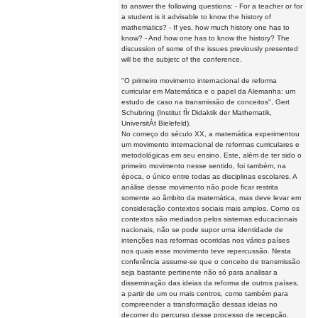
to answer the following questions: - For a teacher or for
a student is it advisable to know the history of
mathematics? - If yes, how much history one has to
know? - And how one has to know the history? The
discussion of some of the issues previously presented
will be the subjetc of the conference.
"O primeiro movimento internacional de reforma
curricular em Matemática e o papel da Alemanha: um
estudo de caso na transmissão de conceitos", Gert
Schubring (Institut fÌr Didaktik der Mathematik,
UniversitÀt Bielefeld).
No começo do século XX, a matemática experimentou
um movimento internacional de reformas curriculares e
metodológicas em seu ensino. Este, além de ter sido o
primeiro movimento nesse sentido, foi também, na
época, o único entre todas as disciplinas escolares. A
análise desse movimento não pode ficar restrita
somente ao âmbito da matemática, mas deve levar em
consideração contextos sociais mais amplos. Como os
contextos são mediados pelos sistemas educacionais
nacionais, não se pode supor uma identidade de
intenções nas reformas ocorridas nos vários países
nos quais esse movimento teve repercussão. Nesta
conferência assume-se que o conceito de transmissão
seja bastante pertinente não só para analisar a
disseminação das ideias da reforma de outros países,
a partir de um ou mais centros, como também para
compreender a transformação dessas ideias no
decorrer do percurso desse processo de recepção.