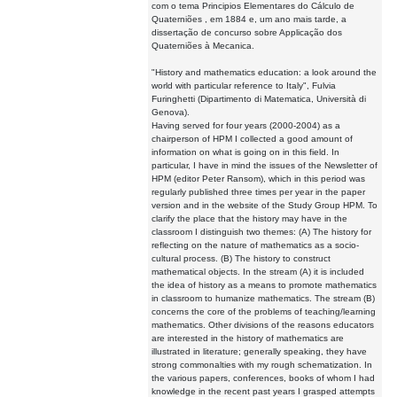
com o tema Principios Elementares do Cálculo de
Quaterniões , em 1884 e, um ano mais tarde, a
dissertação de concurso sobre Applicação dos
Quaterniões à Mecanica.
"History and mathematics education: a look around the
world with particular reference to Italy", Fulvia
Furinghetti (Dipartimento di Matematica, Università di
Genova).
Having served for four years (2000-2004) as a
chairperson of HPM I collected a good amount of
information on what is going on in this field. In
particular, I have in mind the issues of the Newsletter of
HPM (editor Peter Ransom), which in this period was
regularly published three times per year in the paper
version and in the website of the Study Group HPM. To
clarify the place that the history may have in the
classroom I distinguish two themes: (A) The history for
reflecting on the nature of mathematics as a socio-
cultural process. (B) The history to construct
mathematical objects. In the stream (A) it is included
the idea of history as a means to promote mathematics
in classroom to humanize mathematics. The stream (B)
concerns the core of the problems of teaching/learning
mathematics. Other divisions of the reasons educators
are interested in the history of mathematics are
illustrated in literature; generally speaking, they have
strong commonalties with my rough schematization. In
the various papers, conferences, books of whom I had
knowledge in the recent past years I grasped attempts