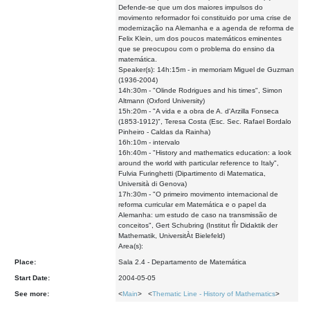
Defende-se que um dos maiores impulsos do
movimento reformador foi constituido por uma crise de
modernização na Alemanha e a agenda de reforma de
Felix Klein, um dos poucos matemáticos eminentes
que se preocupou com o problema do ensino da
matemática.
Speaker(s): 14h:15m - in memoriam Miguel de Guzman
(1936-2004)
14h:30m - "Olinde Rodrigues and his times", Simon
Altmann (Oxford University)
15h:20m - "A vida e a obra de A. d'Arzilla Fonseca
(1853-1912)", Teresa Costa (Esc. Sec. Rafael Bordalo
Pinheiro - Caldas da Rainha)
16h:10m - intervalo
16h:40m - "History and mathematics education: a look
around the world with particular reference to Italy",
Fulvia Furinghetti (Dipartimento di Matematica,
Università di Genova)
17h:30m - "O primeiro movimento internacional de
reforma curricular em Matemática e o papel da
Alemanha: um estudo de caso na transmissão de
conceitos", Gert Schubring (Institut fÌr Didaktik der
Mathematik, UniversitÀt Bielefeld)
Area(s):
Place:
Sala 2.4 - Departamento de Matemática
Start Date:
2004-05-05
See more:
<
Main
> <
Thematic Line - History of Mathematics
>