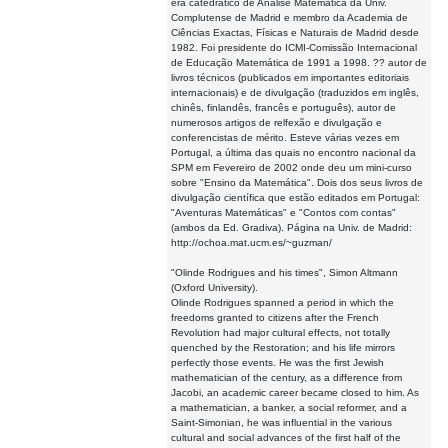
era catedrático de Análise Matemática da Univ.
Complutense de Madrid e membro da Academia de
Ciências Exactas, Físicas e Naturais de Madrid desde
1982. Foi presidente do ICMI-Comissão Internacional
de Educação Matemática de 1991 a 1998. ?? autor de
livros técnicos (publicados em importantes editoriais
internacionais) e de divulgação (traduzidos em inglês,
chinês, finlandês, francês e português), autor de
numerosos artigos de relfexão e divulgação e
conferencistas de mérito. Esteve várias vezes em
Portugal, a última das quais no encontro nacional da
SPM em Fevereiro de 2002 onde deu um mini-curso
sobre "Ensino da Matemática". Dois dos seus livros de
divulgação científica que estão editados em Portugal:
"Aventuras Matemáticas" e "Contos com contas"
(ambos da Ed. Gradiva). Página na Univ. de Madrid:
http://ochoa.mat.ucm.es/~guzman/
"Olinde Rodrigues and his times", Simon Altmann
(Oxford University).
Olinde Rodrigues spanned a period in which the
freedoms granted to citizens after the French
Revolution had major cultural effects, not totally
quenched by the Restoration; and his life mirrors
perfectly those events. He was the first Jewish
mathematician of the century, as a difference from
Jacobi, an academic career became closed to him. As
a mathematician, a banker, a social reformer, and a
Saint-Simonian, he was influential in the various
cultural and social advances of the first half of the