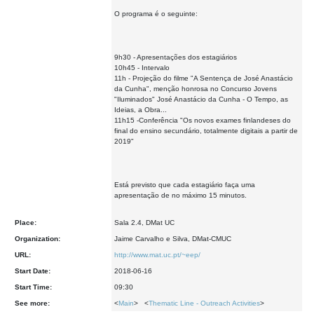
O programa é o seguinte:
9h30 - Apresentações dos estagiários
10h45 - Intervalo
11h - Projeção do filme "A Sentença de José Anastácio
da Cunha", menção honrosa no Concurso Jovens
"Iluminados" José Anastácio da Cunha - O Tempo, as
Ideias, a Obra...
11h15 -Conferência "Os novos exames finlandeses do
final do ensino secundário, totalmente digitais a partir de
2019"
Está previsto que cada estagiário faça uma
apresentação de no máximo 15 minutos.
Place:
Sala 2.4, DMat UC
Organization:
Jaime Carvalho e Silva, DMat-CMUC
URL:
http://www.mat.uc.pt/~eep/
Start Date:
2018-06-16
Start Time:
09:30
See more:
<
Main
> <
Thematic Line - Outreach Activities
>