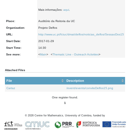
Mais informações:
aqui
.
Place:
Auditório da Reitoria da UC
Organization:
Projeto Delfos
URL:
http://www.uc.pt/fctuc/dmat/delfos/noticias_delfos/SessaoDos15
Start Date:
2017-01-29
Start Time:
14:30
See more:
<
Main
> <
Thematic Line - Outreach Activities
>
Attached Files
File
Description
Cartaz
/event/events/conviteDelfos15.png
One register found.
1
©
2026
Centre for Mathematics, University of Coimbra, funded by