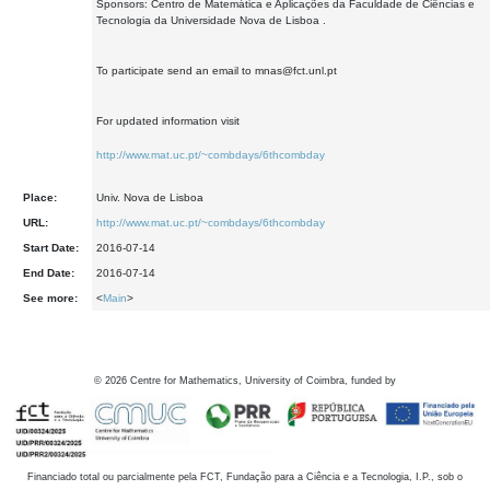
Sponsors: Centro de Matemática e Aplicações da Faculdade de Ciências e
Tecnologia da Universidade Nova de Lisboa .
To participate send an email to mnas@fct.unl.pt
For updated information visit
http://www.mat.uc.pt/~combdays/6thcombday
Place:
Univ. Nova de Lisboa
URL:
http://www.mat.uc.pt/~combdays/6thcombday
Start Date:
2016-07-14
End Date:
2016-07-14
See more:
<
Main
>
©
2026
Centre for Mathematics, University of Coimbra, funded by
Financiado total ou parcialmente pela FCT, Fundação para a Ciência e a Tecnologia, I.P., sob o