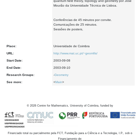
quantum field theory, topology and geometry por José
Mourão da Universidade Técnica de Lisboa.
Conferências de 45 minutos por convite.
Comunicações de 25 minutos.
Sessões de posters,
Place:
Universidade de Coimbra
URL:
http://www.mat.uc.pt/~geomfis/
Start Date:
2003-09-08
End Date:
2003-09-10
Research Groups:
-
Geometry
See more:
<
Main
>
©
2026
Centre for Mathematics, University of Coimbra, funded by
Financiado total ou parcialmente pela FCT, Fundação para a Ciência e a Tecnologia, I.P., sob o
Financiamento de: