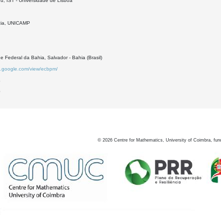
u, IST - Universidade de Lisboa
cia, UNICAMP
e Federal da Bahia, Salvador - Bahia (Brasil)
es.google.com/view/ecbpm/
4
0
©
2026
Centre for Mathematics, University of Coimbra, fun