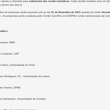
e aberta a chamada para
submissão das seções temáticas
. Cada sessão temática terá um má
s dentro dos blocos.
ões de propostas serão possíveis até ao dia
31 de Dezembro de 2021
através do email:
bicent
ui
. As propostas serão avaliadas pelo Comité Científico do ECBPM e serão selecionadas até vin
tífico:
ursztyn, IMPA
to Cuminato, USP
ra Alves, Universidade do Porto
isco Rodrigues, FC - Universidade de Lisboa
mes Soares, UFMG
el Clementino, Universidade de Coimbra