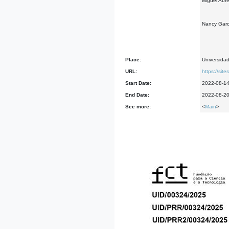
Miguel Abre
Nancy Gar
Place:
Universidad
URL:
https://sit
Start Date:
2022-08-1
End Date:
2022-08-2
See more:
<
Main
>