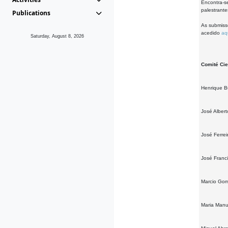
Encontra-s
palestrante
Publications
As submiss
acedido
aq
Saturday, August 8, 2026
Comité Cien
Henrique B
José Alber
José Ferrei
José Franc
Marcio Go
Maria Manu