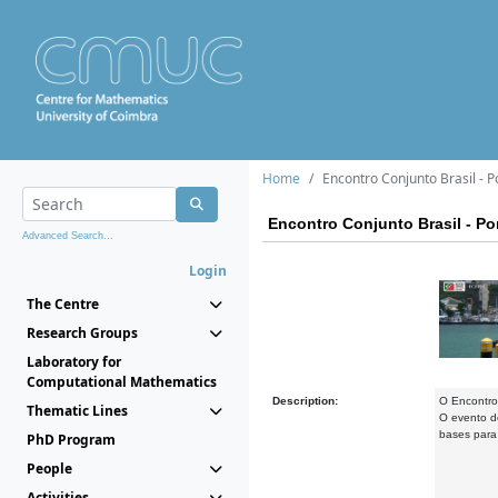
Home
Encontro Conjunto Brasil - 
Encontro Conjunto Brasil - P
Advanced Search...
Login
The Centre
Research Groups
Laboratory for
Computational Mathematics
Description:
O Encontro 
Thematic Lines
O evento de
bases para
PhD Program
People
Activities