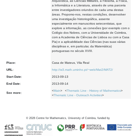
Arquivística, as Ciências Militares, a Filosofia, a Física,
a Informática e a Literatura, através de uma parceria
entre investigadores oriundos de cada uma destas
áreas. Propomo-nos, nestas condições, desenvolver
uma investigação historiográfica, assente
especialmente em manuscritos setecentistas, que
explore a informação, as conexões (por exemplo com o
Colégio dos Nobres, com a Universidade de Coimbra,
com a Academia de Ciências de Lisboa ou com a Casa
Pia) e a aplicabilidade das Ciências (nas suas várias
disciplinas e, em particular, da Matemática)
portuguesas no século XVIII.
Place:
Casa de Mateus, Vila Real
URL:
http://w3.math.uminho.pt/~web/Mat2/MAT2/
Start Date:
2013-09-13
End Date:
2013-09-14
<
Main
> <
Thematic Line - History of Mathematics
>
See more:
<
Thematic Line - Outreach Activities
>
©
2026
Centre for Mathematics, University of Coimbra, funded by