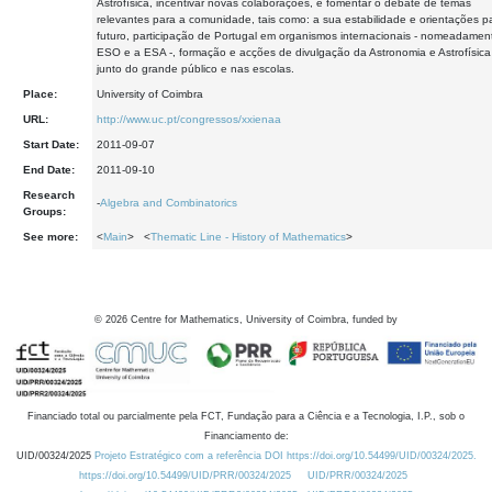
Astrofísica, incentivar novas colaborações, e fomentar o debate de temas
relevantes para a comunidade, tais como: a sua estabilidade e orientações p
futuro, participação de Portugal em organismos internacionais - nomeadamen
ESO e a ESA -, formação e acções de divulgação da Astronomia e Astrofísica
junto do grande público e nas escolas.
Place:
University of Coimbra
URL:
http://www.uc.pt/congressos/xxienaa
Start Date:
2011-09-07
End Date:
2011-09-10
Research
-
Algebra and Combinatorics
Groups:
See more:
<
Main
> <
Thematic Line - History of Mathematics
>
©
2026
Centre for Mathematics, University of Coimbra, funded by
Financiado total ou parcialmente pela FCT, Fundação para a Ciência e a Tecnologia, I.P., sob o
Financiamento de:
UID/00324/2025
Projeto Estratégico com a referência DOI https://doi.org/10.54499/UID/00324/2025.
https://doi.org/10.54499/UID/PRR/00324/2025
UID/PRR/00324/2025