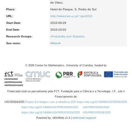
de Viseu.
Place:
Hotel do Parque, S. Pedro do Sul
URL:
http://www.mat.uc.pt/~spe2010
Start Date:
2010-09-29
End Date:
2010-10-02
Research Groups:
-
Probability and Statistics
See more:
<
Main
>
©
2026
Centre for Mathematics, University of Coimbra, funded by
Financiado total ou parcialmente pela FCT, Fundação para a Ciência e a Tecnologia, I.P., sob o
Financiamento de:
UID/00324/2025
Projeto Estratégico com a referência DOI https://doi.org/10.54499/UID/00324/2025.
https://doi.org/10.54499/UID/PRR/00324/2025
UID/PRR/00324/2025
https://doi.org/10.54499/UID/PRR2/00324/2025
UID/PRR2/00324/2025
Powered by: rdOnWeb v1.4 |
technical support