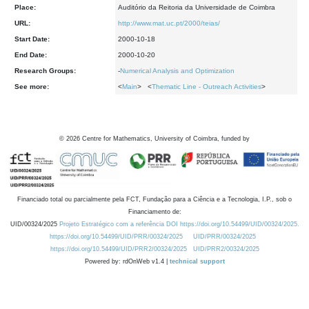
Place:
Auditório da Reitoria da Universidade de Coimbra
URL:
http://www.mat.uc.pt/2000/teias/
Start Date:
2000-10-18
End Date:
2000-10-20
Research Groups:
-
Numerical Analysis and Optimization
See more:
<
Main
> <
Thematic Line - Outreach Activities
>
©
2026
Centre for Mathematics, University of Coimbra, funded by
Financiado total ou parcialmente pela FCT, Fundação para a Ciência e a Tecnologia, I.P., sob o
Financiamento de:
UID/00324/2025
Projeto Estratégico com a referência DOI https://doi.org/10.54499/UID/00324/2025.
https://doi.org/10.54499/UID/PRR/00324/2025
UID/PRR/00324/2025
https://doi.org/10.54499/UID/PRR2/00324/2025
UID/PRR2/00324/2025
Powered by: rdOnWeb v1.4 |
technical support