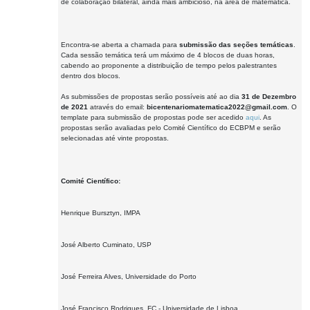
de colaboração bilateral, ainda mais ambicioso, na área de matemática.
Encontra-se aberta a chamada para
submissão das seções temáticas
.
Cada sessão temática terá um máximo de 4 blocos de duas horas,
cabendo ao proponente a distribuição de tempo pelos palestrantes
dentro dos blocos.
As submissões de propostas serão possíveis até ao dia
31 de Dezembro
de 2021
através do email:
bicentenariomatematica2022@gmail.com
. O
template para submissão de propostas pode ser acedido
aqui
. As
propostas serão avaliadas pelo Comité Científico do ECBPM e serão
selecionadas até vinte propostas.
Comité Científico:
Henrique Bursztyn, IMPA
José Alberto Cuminato, USP
José Ferreira Alves, Universidade do Porto
José Francisco Rodrigues, FC - Universidade de Lisboa