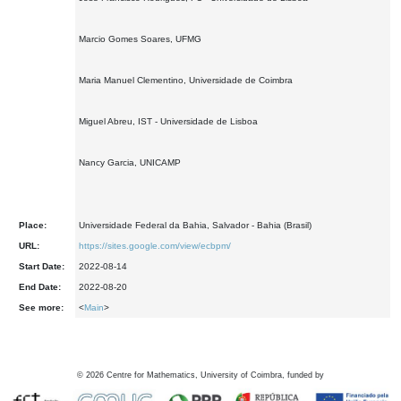
Marcio Gomes Soares, UFMG
Maria Manuel Clementino, Universidade de Coimbra
Miguel Abreu, IST - Universidade de Lisboa
Nancy Garcia, UNICAMP
Place:
Universidade Federal da Bahia, Salvador - Bahia (Brasil)
URL:
https://sites.google.com/view/ecbpm/
Start Date:
2022-08-14
End Date:
2022-08-20
See more:
<
Main
>
©
2026
Centre for Mathematics, University of Coimbra, funded by