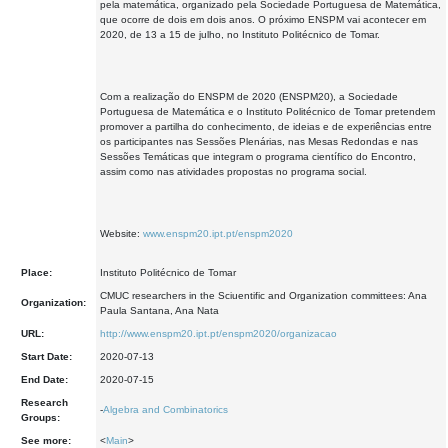
pela matemática, organizado pela Sociedade Portuguesa de Matemática,
que ocorre de dois em dois anos. O próximo ENSPM vai acontecer em
2020, de 13 a 15 de julho, no Instituto Politécnico de Tomar.
Com a realização do ENSPM de 2020 (ENSPM20), a Sociedade
Portuguesa de Matemática e o Instituto Politécnico de Tomar pretendem
promover a partilha do conhecimento, de ideias e de experiências entre
os participantes nas Sessões Plenárias, nas Mesas Redondas e nas
Sessões Temáticas que integram o programa científico do Encontro,
assim como nas atividades propostas no programa social.
Website:
www.enspm20.ipt.pt/enspm2020
Place:
Instituto Politécnico de Tomar
CMUC researchers in the Sciuentific and Organization committees: Ana
Organization:
Paula Santana, Ana Nata
URL:
http://www.enspm20.ipt.pt/enspm2020/organizacao
Start Date:
2020-07-13
End Date:
2020-07-15
Research
-
Algebra and Combinatorics
Groups:
See more:
<
Main
>