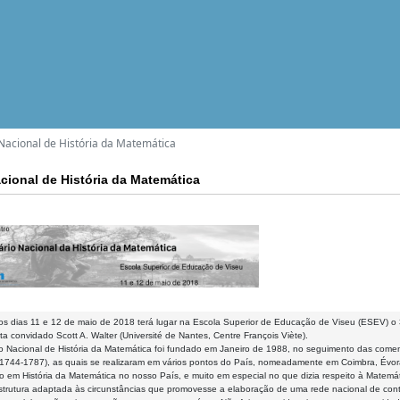
Nacional de História da Matemática
cional de História da Matemática
os dias 11 e 12 de maio de 2018 terá lugar na Escola Superior de Educação de Viseu (ESEV) o 
ta convidado Scott A. Walter (Université de Nantes, Centre François Viète).
o Nacional de História da Matemática foi fundado em Janeiro de 1988, no seguimento das comem
1744-1787), as quais se realizaram em vários pontos do País, nomeadamente em Coimbra, Évora 
ão em História da Matemática no nosso País, e muito em especial no que dizia respeito à Matem
estrutura adaptada às circunstâncias que promovesse a elaboração de uma rede nacional de cont