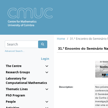
Home
31.º Encontro do Seminário 
31.º Encontro do Seminário Na
Advanced Search...
Login
The Centre
Research Groups
Laboratory for
Computational Mathematics
Description:
Nos próxim
Thematic Lines
conferencis
O Seminári
PhD Program
da Cunha (
People
investigaç
criar uma 
Activities