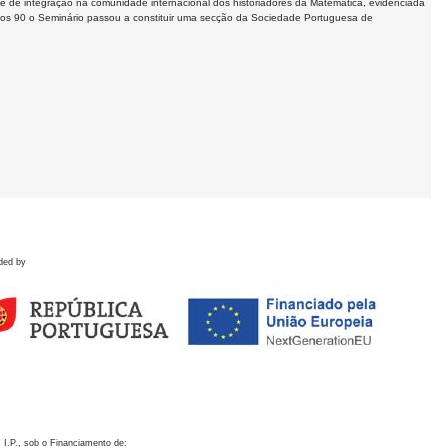
 de integração na comunidade internacional dos historiadores da Matemática, evidenciada
nos 90 o Seminário passou a constituir uma secção da Sociedade Portuguesa de
ded by
 I.P., sob o Financiamento de: