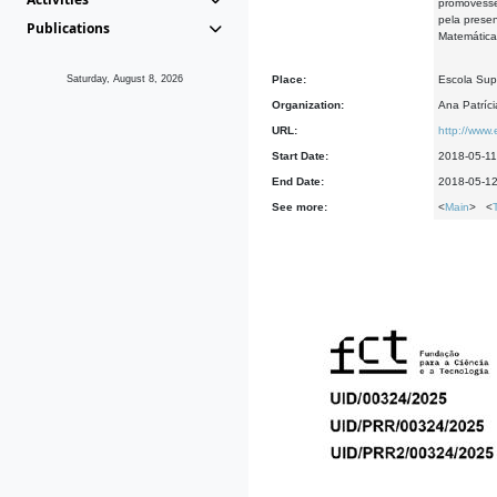
promovesse
pela prese
Publications
Matemática
Saturday, August 8, 2026
Place:
Escola Sup
Organization:
Ana Patríc
URL:
http://www.
Start Date:
2018-05-11
End Date:
2018-05-1
See more:
<
Main
> <