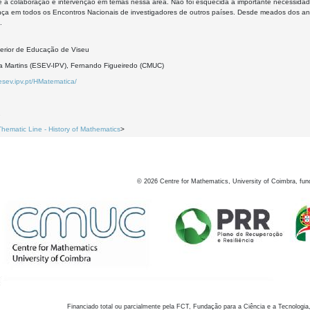
 a colaboração e intervenção em temas nessa área. Não foi esquecida a importante necessidade
nça em todos os Encontros Nacionais de investigadores de outros países. Desde meados dos a
.
erior de Educação de Viseu
ia Martins (ESEV-IPV), Fernando Figueiredo (CMUC)
esev.ipv.pt/HMatematica/
2
Thematic Line - History of Mathematics
>
©
2026
Centre for Mathematics, University of Coimbra, fun
Financiado total ou parcialmente pela FCT, Fundação para a Ciência e a Tecnologia,