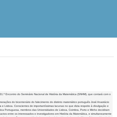
31.º Encontro do Seminário Nacional de História da Matemática (SNHM), que contará com o
orações do bicentenário do falecimento do distinto matemático português José Anastácio
e Lisboa. Conscientes de importantíssimas lacunas no que dizia respeito à divulgação e
ática Portuguesa, membros das Universidades de Lisboa, Coimbra, Porto e Minho decidiram
actos entre os interessados e investigadores em História da Matemática, e simultaneamente