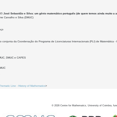
h45
José Sebastião e Silva: um génio matemático português (de quem temos ainda muito a a
ime Carvalho e Silva (DMUC)
oço
o conjunta da Coordenação do Programa de Licenciaturas Internacionais (PLI) de Matemátic
MUC, DMUC e CAPES
DMUC
8
Thematic Line - History of Mathematics
>
©
2026
Centre for Mathematics, University of Coimbra, fun