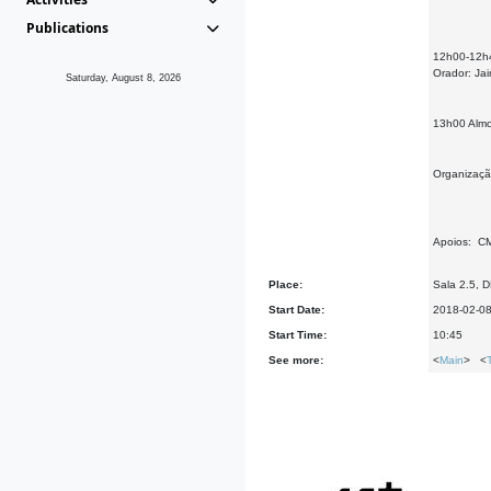
Publications
12h00-12
Orador: Ja
Saturday, August 8, 2026
13h00 Alm
Organizaçã
Apoios: C
Place:
Sala 2.5, 
Start Date:
2018-02-0
Start Time:
10:45
See more:
<
Main
> <