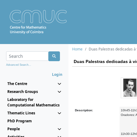
Home
Duas Palestras dedicadas à
Duas Palestras dedicadas à v
Advanced Search...
Login
The Centre
Research Groups
Laboratory for
Computational Mathematics
Description:
10h45-11
Thematic Lines
Oradores: A
PhD Program
People
11h30-12h0
Activities