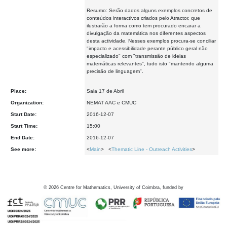
Resumo: Serão dados alguns exemplos concretos de
conteúdos interactivos criados pelo Atractor, que
ilustrarão a forma como tem procurado encarar a
divulgação da matemática nos diferentes aspectos
desta actividade. Nesses exemplos procura-se conciliar
"impacto e acessibilidade perante público geral não
especializado" com "transmissão de ideias
matemáticas relevantes", tudo isto "mantendo alguma
precisão de linguagem".
Place:
Sala 17 de Abril
Organization:
NEMAT AAC e CMUC
Start Date:
2016-12-07
Start Time:
15:00
End Date:
2016-12-07
See more:
<
Main
> <
Thematic Line - Outreach Activities
>
©
2026
Centre for Mathematics, University of Coimbra, funded by