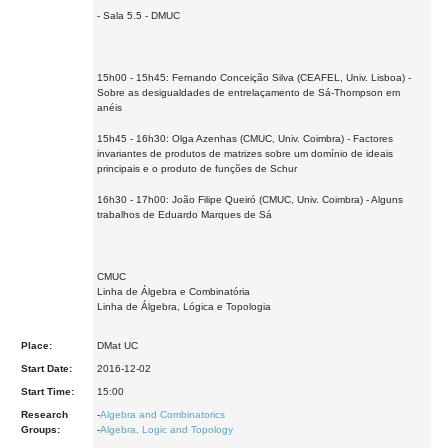
- Sala 5.5 - DMUC
15h00 - 15h45: Fernando Conceição Silva (CEAFEL, Univ. Lisboa) -
Sobre as desigualdades de entrelaçamento de Sá-Thompson em
anéis
15h45 - 16h30: Olga Azenhas (CMUC, Univ. Coimbra) - Factores
invariantes de produtos de matrizes sobre um domínio de ideais
principais e o produto de funções de Schur
16h30 - 17h00: João Filipe Queiró (CMUC, Univ. Coimbra) - Alguns
trabalhos de Eduardo Marques de Sá
CMUC
Linha de Álgebra e Combinatória
Linha de Álgebra, Lógica e Topologia
Place:
DMat UC
Start Date:
2016-12-02
Start Time:
15:00
Research
-
Algebra and Combinatorics
Groups:
-
Algebra, Logic and Topology