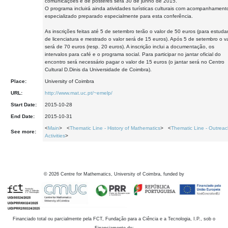
comunicações e de pósteres será 30 de junho de 2015.
O programa incluirá ainda atividades turísticas culturais com acompanhament
especializado preparado especialmente para esta conferência.
As inscrições feitas até 5 de setembro terão o valor de 50 euros (para estuda
de licenciatura e mestrado o valor será de 15 euros). Após 5 de setembro o va
será de 70 euros (resp. 20 euros). A inscrição inclui a documentação, os
intervalos para café e o programa social. Para participar no jantar oficial do
encontro será necessário pagar o valor de 15 euros (o jantar será no Centro
Cultural D.Dinis da Universidade de Coimbra).
Place:
University of Coimbra
URL:
http://www.mat.uc.pt/~emelp/
Start Date:
2015-10-28
End Date:
2015-10-31
<
Main
> <
Thematic Line - History of Mathematics
> <
Thematic Line - Outrea
See more:
Activities
>
©
2026
Centre for Mathematics, University of Coimbra, funded by
Financiado total ou parcialmente pela FCT, Fundação para a Ciência e a Tecnologia, I.P., sob o