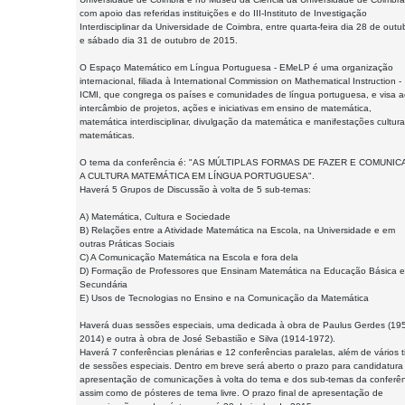
com apoio das referidas instituições e do III-Instituto de Investigação
Interdisciplinar da Universidade de Coimbra, entre quarta-feira dia 28 de outu
e sábado dia 31 de outubro de 2015.
O Espaço Matemático em Língua Portuguesa - EMeLP é uma organização
internacional, filiada à International Commission on Mathematical Instruction -
ICMI, que congrega os países e comunidades de língua portuguesa, e visa 
intercâmbio de projetos, ações e iniciativas em ensino de matemática,
matemática interdisciplinar, divulgação da matemática e manifestações cultura
matemáticas.
O tema da conferência é: "AS MÚLTIPLAS FORMAS DE FAZER E COMUNIC
A CULTURA MATEMÁTICA EM LÍNGUA PORTUGUESA".
Haverá 5 Grupos de Discussão à volta de 5 sub-temas:
A) Matemática, Cultura e Sociedade
B) Relações entre a Atividade Matemática na Escola, na Universidade e em
outras Práticas Sociais
C) A Comunicação Matemática na Escola e fora dela
D) Formação de Professores que Ensinam Matemática na Educação Básica e
Secundária
E) Usos de Tecnologias no Ensino e na Comunicação da Matemática
Haverá duas sessões especiais, uma dedicada à obra de Paulus Gerdes (19
2014) e outra à obra de José Sebastião e Silva (1914-1972).
Haverá 7 conferências plenárias e 12 conferências paralelas, além de vários t
de sessões especiais. Dentro em breve será aberto o prazo para candidatura
apresentação de comunicações à volta do tema e dos sub-temas da conferên
assim como de pósteres de tema livre. O prazo final de apresentação de