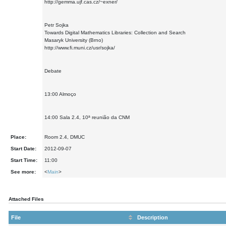
http://gemma.ujf.cas.cz/~exner/
Petr Sojka
Towards Digital Mathematics Libraries: Collection and Search
Masaryk University (Brno)
http://www.fi.muni.cz/usr/sojka/
Debate
13:00 Almoço
14:00 Sala 2.4, 10ª reunião da CNM
Place:
Room 2.4, DMUC
Start Date:
2012-09-07
Start Time:
11:00
See more:
<
Main
>
Attached Files
File
Description