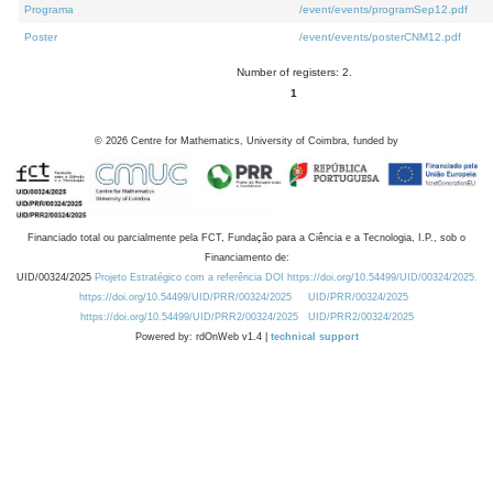
Programa
/event/events/programSep12.pdf
Poster
/event/events/posterCNM12.pdf
Number of registers: 2.
1
©
2026
Centre for Mathematics, University of Coimbra, funded by
Financiado total ou parcialmente pela FCT, Fundação para a Ciência e a Tecnologia, I.P., sob o
Financiamento de:
UID/00324/2025
Projeto Estratégico com a referência DOI https://doi.org/10.54499/UID/00324/2025.
https://doi.org/10.54499/UID/PRR/00324/2025
UID/PRR/00324/2025
https://doi.org/10.54499/UID/PRR2/00324/2025
UID/PRR2/00324/2025
Powered by: rdOnWeb v1.4 |
technical support