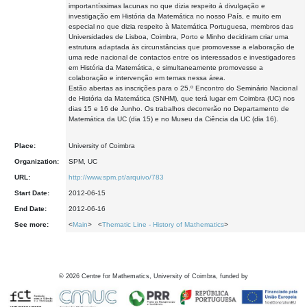
importantíssimas lacunas no que dizia respeito à divulgação e
investigação em História da Matemática no nosso País, e muito em
especial no que dizia respeito à Matemática Portuguesa, membros das
Universidades de Lisboa, Coimbra, Porto e Minho decidiram criar uma
estrutura adaptada às circunstâncias que promovesse a elaboração de
uma rede nacional de contactos entre os interessados e investigadores
em História da Matemática, e simultaneamente promovesse a
colaboração e intervenção em temas nessa área.
Estão abertas as inscrições para o 25.º Encontro do Seminário Nacional
de História da Matemática (SNHM), que terá lugar em Coimbra (UC) nos
dias 15 e 16 de Junho. Os trabalhos decorrerão no Departamento de
Matemática da UC (dia 15) e no Museu da Ciência da UC (dia 16).
Place:
University of Coimbra
Organization:
SPM, UC
URL:
http://www.spm.pt/arquivo/783
Start Date:
2012-06-15
End Date:
2012-06-16
See more:
<
Main
> <
Thematic Line - History of Mathematics
>
©
2026
Centre for Mathematics, University of Coimbra, funded by