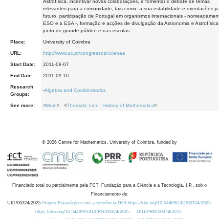
Astrofísica, incentivar novas colaborações, e fomentar o debate de temas
relevantes para a comunidade, tais como: a sua estabilidade e orientações p
futuro, participação de Portugal em organismos internacionais - nomeadamen
ESO e a ESA -, formação e acções de divulgação da Astronomia e Astrofísica
junto do grande público e nas escolas.
Place:
University of Coimbra
URL:
http://www.uc.pt/congressos/xxienaa
Start Date:
2011-09-07
End Date:
2011-09-10
Research
-
Algebra and Combinatorics
Groups:
See more:
<
Main
> <
Thematic Line - History of Mathematics
>
©
2026
Centre for Mathematics, University of Coimbra, funded by
Financiado total ou parcialmente pela FCT, Fundação para a Ciência e a Tecnologia, I.P., sob o
Financiamento de:
UID/00324/2025
Projeto Estratégico com a referência DOI https://doi.org/10.54499/UID/00324/2025.
https://doi.org/10.54499/UID/PRR/00324/2025
UID/PRR/00324/2025