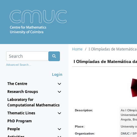
Home
I Olimpíadas de Matemática
I Olimpíadas de Matemática d
Advanced Search...
Login
The Centre
Research Groups
Laboratory for
Computational Mathematics
Description:
As I Olimp
Thematic Lines
Universida
Angola, Br
PhD Program
Place:
University 
People
Organization:
DMUC / S
Activities