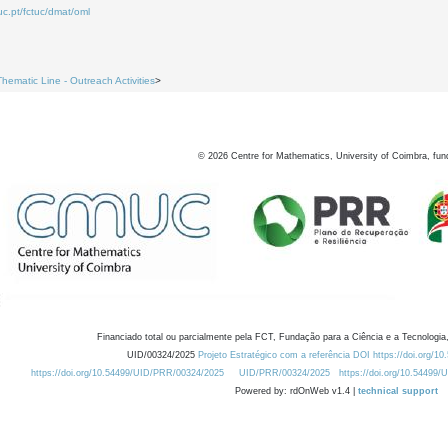
uc.pt/fctuc/dmat/oml
Thematic Line - Outreach Activities
>
©
2026
Centre for Mathematics, University of Coimbra, fun
Financiado total ou parcialmente pela FCT, Fundação para a Ciência e a Tecnologia,
UID/00324/2025
Projeto Estratégico com a referência DOI https://doi.org/1
https://doi.org/10.54499/UID/PRR/00324/2025
UID/PRR/00324/2025
https://doi.org/10.54499
Powered by: rdOnWeb v1.4 |
technical support