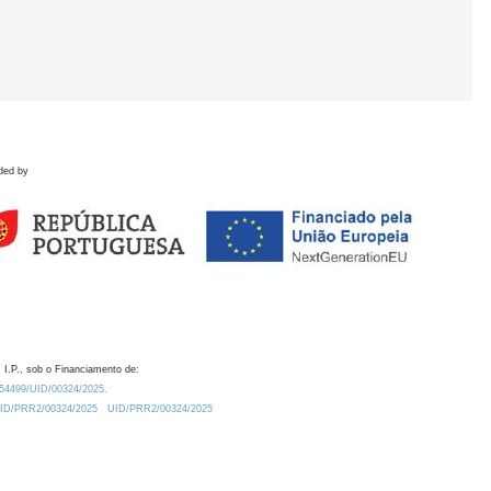
ded by
 I.P., sob o Financiamento de:
0.54499/UID/00324/2025.
/UID/PRR2/00324/2025
UID/PRR2/00324/2025