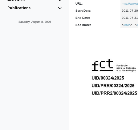
URL:
http://www.
Publications
Start Date:
2011-07-20
End Date:
2011-07-31
Saturday, August 8, 2026
See more:
<
Main
> <