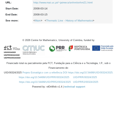
URL:
http://www.mat.uc.pt/~jaimecs/snhm/snhm21.html
Start Date:
2008-03-14
End Date:
2008-03-15
See more:
<
Main
> <
Thematic Line - History of Mathematics
>
©
2026
Centre for Mathematics, University of Coimbra, funded by
Financiado total ou parcialmente pela FCT, Fundação para a Ciência e a Tecnologia, I.P., sob o
Financiamento de:
UID/00324/2025
Projeto Estratégico com a referência DOI https://doi.org/10.54499/UID/00324/2025.
https://doi.org/10.54499/UID/PRR/00324/2025
UID/PRR/00324/2025
https://doi.org/10.54499/UID/PRR2/00324/2025
UID/PRR2/00324/2025
Powered by: rdOnWeb v1.4 |
technical support