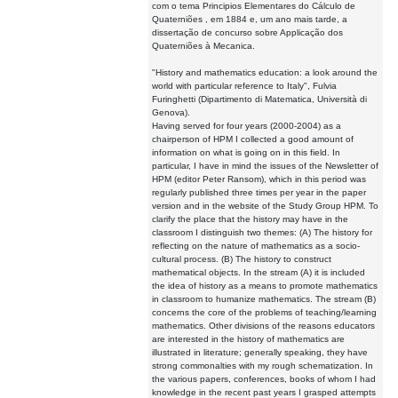
com o tema Principios Elementares do Cálculo de
Quaterniões , em 1884 e, um ano mais tarde, a
dissertação de concurso sobre Applicação dos
Quaterniões à Mecanica.
"History and mathematics education: a look around the
world with particular reference to Italy", Fulvia
Furinghetti (Dipartimento di Matematica, Università di
Genova).
Having served for four years (2000-2004) as a
chairperson of HPM I collected a good amount of
information on what is going on in this field. In
particular, I have in mind the issues of the Newsletter of
HPM (editor Peter Ransom), which in this period was
regularly published three times per year in the paper
version and in the website of the Study Group HPM. To
clarify the place that the history may have in the
classroom I distinguish two themes: (A) The history for
reflecting on the nature of mathematics as a socio-
cultural process. (B) The history to construct
mathematical objects. In the stream (A) it is included
the idea of history as a means to promote mathematics
in classroom to humanize mathematics. The stream (B)
concerns the core of the problems of teaching/learning
mathematics. Other divisions of the reasons educators
are interested in the history of mathematics are
illustrated in literature; generally speaking, they have
strong commonalties with my rough schematization. In
the various papers, conferences, books of whom I had
knowledge in the recent past years I grasped attempts