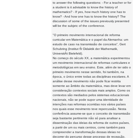
to answer the following questions: - For a teacher or for
a student is it advisable to know the history of
mathematics? - If yes, how much history one has to
know? - And how one has to know the history? The
discussion of some of the issues previously presented
will be the subjetc of the conference.
"O primeiro movimento internacional de reforma
curricular em Matemática e o papel da Alemanha: um
estudo de caso na transmissão de conceitos", Gert
Schubring (Institut fÌr Didaktik der Mathematik,
UniversitÀt Bielefeld).
No começo do século XX, a matemática experimentou
um movimento internacional de reformas curriculares e
metodológicas em seu ensino. Este, além de ter sido o
primeiro movimento nesse sentido, foi também, na
época, o único entre todas as disciplinas escolares. A
análise desse movimento não pode ficar restrita
somente ao âmbito da matemática, mas deve levar em
consideração contextos sociais mais amplos. Como os
contextos são mediados pelos sistemas educacionais
nacionais, não se pode supor uma identidade de
intenções nas reformas ocorridas nos vários países
nos quais esse movimento teve repercussão. Nesta
conferência assume-se que o conceito de transmissão
seja bastante pertinente não só para analisar a
disseminação das ideias da reforma de outros países,
a partir de um ou mais centros, como também para
compreender a transformação dessas ideias no
decorrer do percurso desse processo de recepção.