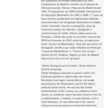
era catedrático de Análise Matemática da Univ.
Complutense de Madrid e membro da Academia de
Ciências Exactas, Físicas e Naturais de Madrid desde
1982. Foi presidente do ICMI-Comissão Internacional
de Educação Matemática de 1991 a 1998. ?? autor de
livros técnicos (publicados em importantes editoriais
internacionais) e de divulgação (traduzidos em inglês,
chinês, finlandês, francês e português), autor de
numerosos artigos de relfexão e divulgação e
conferencistas de mérito. Esteve várias vezes em
Portugal, a última das quais no encontro nacional da
SPM em Fevereiro de 2002 onde deu um mini-curso
sobre "Ensino da Matemática". Dois dos seus livros de
divulgação científica que estão editados em Portugal:
"Aventuras Matemáticas" e "Contos com contas"
(ambos da Ed. Gradiva). Página na Univ. de Madrid:
http://ochoa.mat.ucm.es/~guzman/
"Olinde Rodrigues and his times", Simon Altmann
(Oxford University).
Olinde Rodrigues spanned a period in which the
freedoms granted to citizens after the French
Revolution had major cultural effects, not totally
quenched by the Restoration; and his life mirrors
perfectly those events. He was the first Jewish
mathematician of the century, as a difference from
Jacobi, an academic career became closed to him. As
a mathematician, a banker, a social reformer, and a
Saint-Simonian, he was influential in the various
cultural and social advances of the first half of the