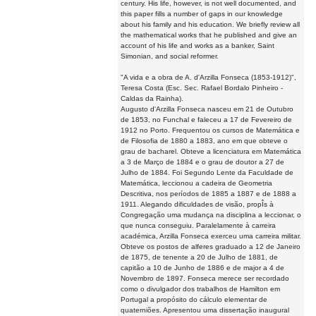
century. His life, however, is not well documented, and
this paper fills a number of gaps in our knowledge
about his family and his education. We briefly review all
the mathematical works that he published and give an
account of his life and works as a banker, Saint
Simonian, and social reformer.
"A vida e a obra de A. d'Arzilla Fonseca (1853-1912)",
Teresa Costa (Esc. Sec. Rafael Bordalo Pinheiro -
Caldas da Rainha).
Augusto d'Arzilla Fonseca nasceu em 21 de Outubro
de 1853, no Funchal e faleceu a 17 de Fevereiro de
1912 no Porto. Frequentou os cursos de Matemática e
de Filosofia de 1880 a 1883, ano em que obteve o
grau de bacharel. Obteve a licenciatura em Matemática
a 3 de Março de 1884 e o grau de doutor a 27 de
Julho de 1884. Foi Segundo Lente da Faculdade de
Matemática, leccionou a cadeira de Geometria
Descritiva, nos períodos de 1885 a 1887 e de 1888 a
1911. Alegando dificuldades de visão, propÎs à
Congregação uma mudança na disciplina a leccionar, o
que nunca conseguiu. Paralelamente à carreira
académica, Arzilla Fonseca exerceu uma carreira militar.
Obteve os postos de alferes graduado a 12 de Janeiro
de 1875, de tenente a 20 de Julho de 1881, de
capitão a 10 de Junho de 1886 e de major a 4 de
Novembro de 1897. Fonseca merece ser recordado
como o divulgador dos trabalhos de Hamilton em
Portugal a propósito do cálculo elementar de
quaterniões. Apresentou uma dissertação inaugural