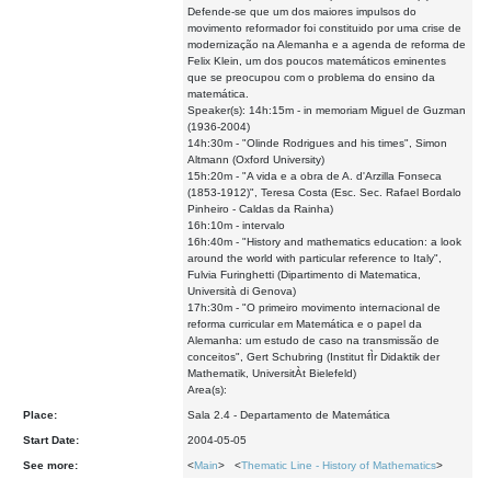
Defende-se que um dos maiores impulsos do
movimento reformador foi constituido por uma crise de
modernização na Alemanha e a agenda de reforma de
Felix Klein, um dos poucos matemáticos eminentes
que se preocupou com o problema do ensino da
matemática.
Speaker(s): 14h:15m - in memoriam Miguel de Guzman
(1936-2004)
14h:30m - "Olinde Rodrigues and his times", Simon
Altmann (Oxford University)
15h:20m - "A vida e a obra de A. d'Arzilla Fonseca
(1853-1912)", Teresa Costa (Esc. Sec. Rafael Bordalo
Pinheiro - Caldas da Rainha)
16h:10m - intervalo
16h:40m - "History and mathematics education: a look
around the world with particular reference to Italy",
Fulvia Furinghetti (Dipartimento di Matematica,
Università di Genova)
17h:30m - "O primeiro movimento internacional de
reforma curricular em Matemática e o papel da
Alemanha: um estudo de caso na transmissão de
conceitos", Gert Schubring (Institut fÌr Didaktik der
Mathematik, UniversitÀt Bielefeld)
Area(s):
Place:
Sala 2.4 - Departamento de Matemática
Start Date:
2004-05-05
See more:
<
Main
> <
Thematic Line - History of Mathematics
>