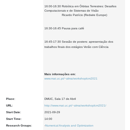
16:00-16:30 Robótica em Órbitas Terrestres: Desafios
Computacionais e de Sistemas de Visão
Ricardo Patrício (Redwire Europe)
16:30-16:45 Pausa para café
16:45-17:30 Sessão de posters: apresentação dos
trabalhos finais dos estágios Verão com Ciência
Mais informações em:
www.mat.uc.pt/~alma/workshoplcm2021
Place:
DMUC, Sala 17 de Abril
URL:
http://www.mat.uc.pt/~alma/workshoplcm2021/
Start Date:
2021-09-29
Start Time:
14:00
Research Groups:
-
Numerical Analysis and Optimization